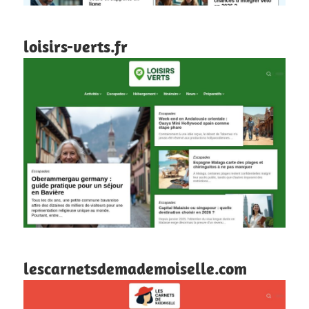
loisirs-verts.fr
lescarnetsdemademoiselle.com