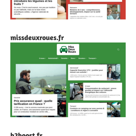
missdeuxroues.fr
b2boost.fr